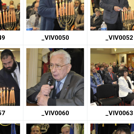
49
_VIV0050
_VIV0052
57
_VIV0060
_VIV0063