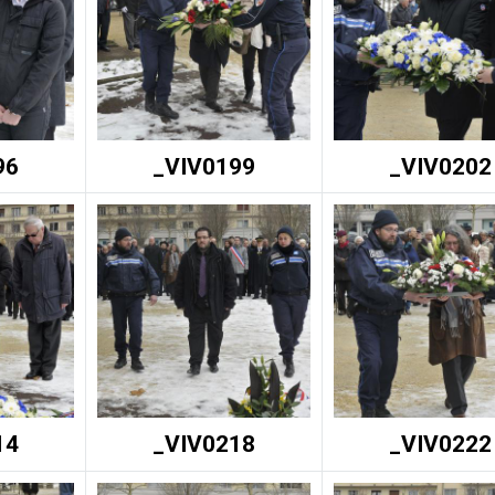
96
_VIV0199
_VIV0202
14
_VIV0218
_VIV0222