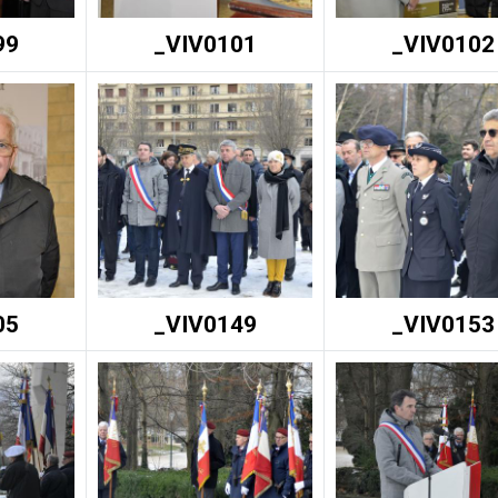
99
_VIV0101
_VIV0102
05
_VIV0149
_VIV0153