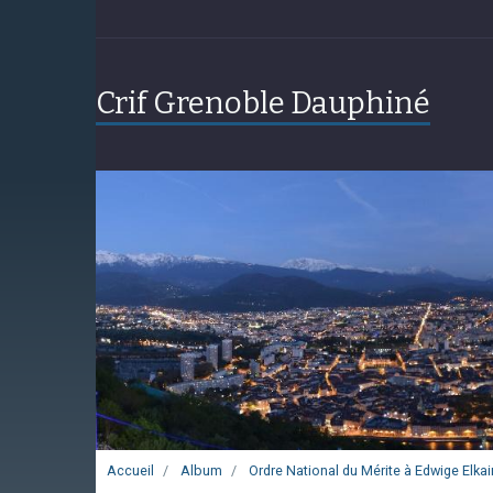
Crif Grenoble Dauphiné
Accueil
Album
Ordre National du Mérite à Edwige Elka