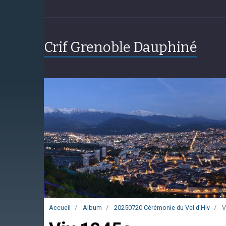
Crif Grenoble Dauphiné
Accueil
Album
20250720 Cérémonie du Vel d'Hiv
V