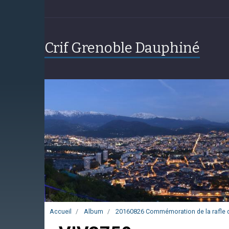
Crif Grenoble Dauphiné
Accueil
Album
20160826 Commémoration de la rafle d