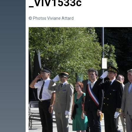
_VIV1533c
© Photos Viviane Attard