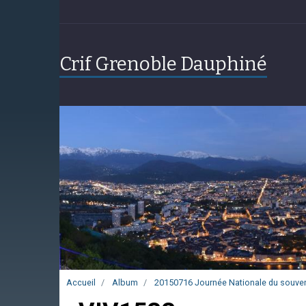
Crif Grenoble Dauphiné
Accueil
Album
20150716 Journée Nationale du souven