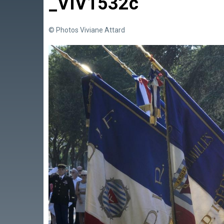
_VIV1532c
© Photos Viviane Attard