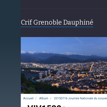
Crif Grenoble Dauphiné
Accueil
Album
20150716 Journée Nationale du souven