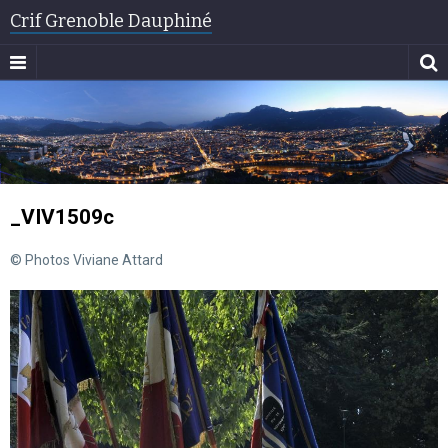
Crif Grenoble Dauphiné
_VIV1509c
© Photos Viviane Attard