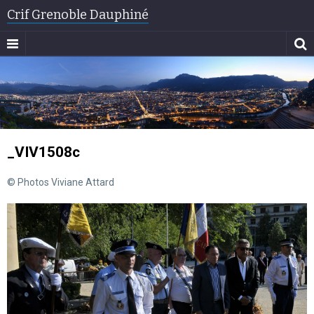
Crif Grenoble Dauphiné
_VIV1508c
© Photos Viviane Attard