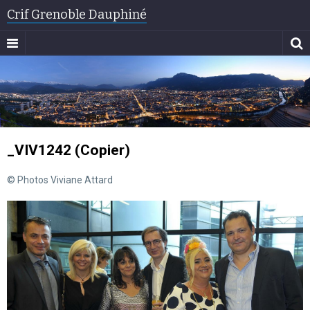
Crif Grenoble Dauphiné
_VIV1242 (Copier)
© Photos Viviane Attard