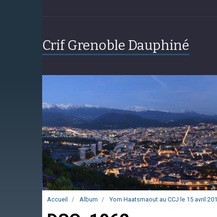
Crif Grenoble Dauphiné
Accueil
Album
Yom Haatsmaout au CCJ le 15 avril 20