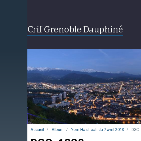
Crif Grenoble Dauphiné
Accueil
Album
Yom Ha shoah du 7 avril 2013
DSC_