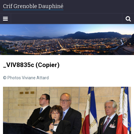
Crif Grenoble Dauphiné
_VIV8835c (Copier)
© Photos Viviane Attard