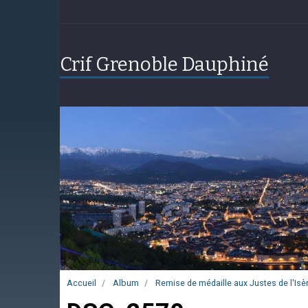
Crif Grenoble Dauphiné
Accueil
Album
Remise de médaille aux Justes de l'Isèr