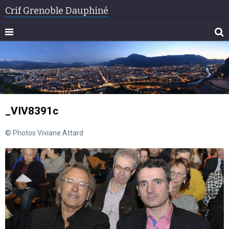
Crif Grenoble Dauphiné
_VIV8391c
© Photos Viviane Attard