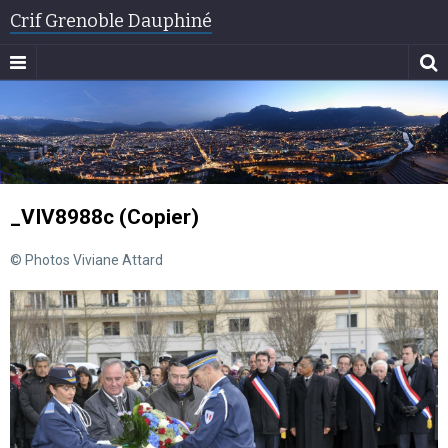
Crif Grenoble Dauphiné
_VIV8988c (Copier)
© Photos Viviane Attard