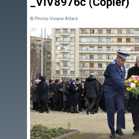
_VIV8976c (Copier)
© Photos Viviane Attard