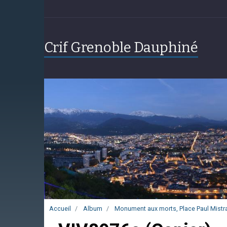
Crif Grenoble Dauphiné
Accueil
Album
Monument aux morts, Place Paul Mistra