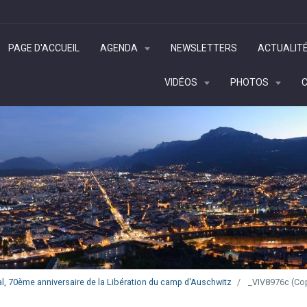
PAGE D'ACCUEIL
AGENDA
NEWSLETTERS
ACTUALIT
VIDÉOS
PHOTOS
l, 70ème anniversaire de la Libération du camp d'Auschwitz
_VIV8976c (Cop