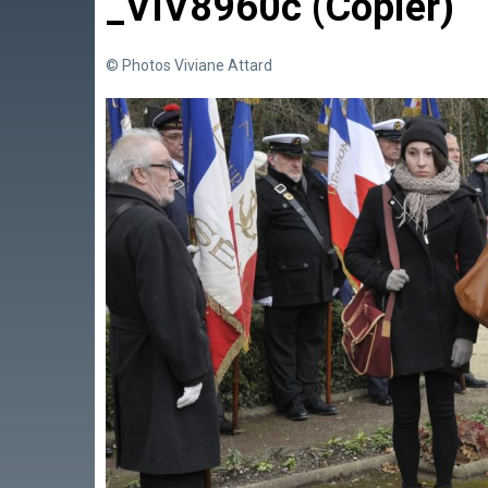
_VIV8960c (Copier)
© Photos Viviane Attard