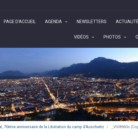
PAGE D'ACCUEIL
AGENDA
NEWSLETTERS
ACTUALIT
VIDÉOS
PHOTOS
l, 70ème anniversaire de la Libération du camp d'Auschwitz
_VIV8960c (Cop