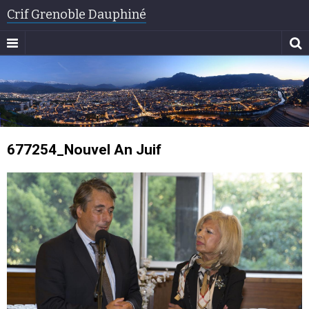
Crif Grenoble Dauphiné
677254_Nouvel An Juif