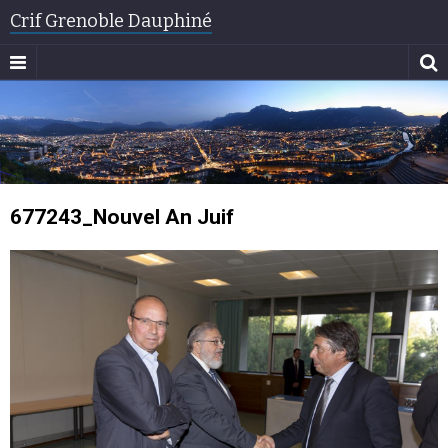
Crif Grenoble Dauphiné
677243_Nouvel An Juif