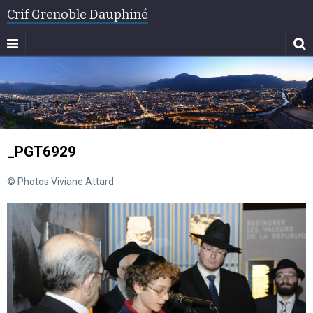
Crif Grenoble Dauphiné
_PGT6929
© Photos Viviane Attard