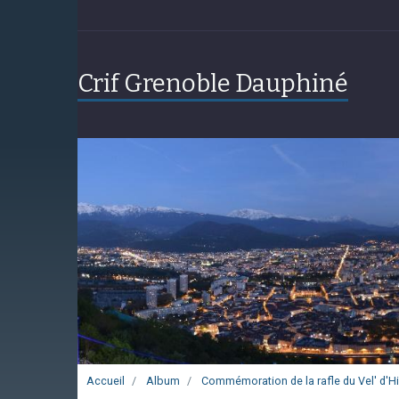
Crif Grenoble Dauphiné
Accueil
Album
Commémoration de la rafle du Vel' d'Hiv