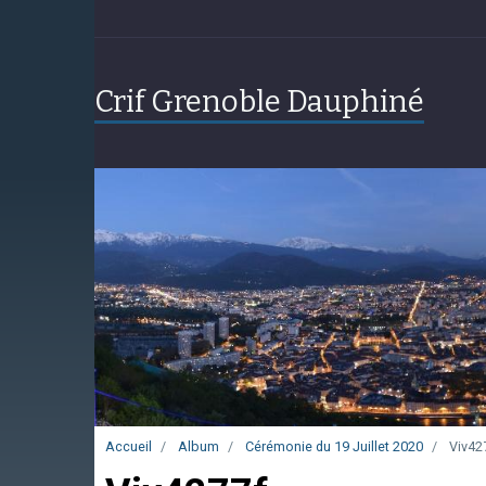
Crif Grenoble Dauphiné
Accueil
Album
Cérémonie du 19 Juillet 2020
Viv42