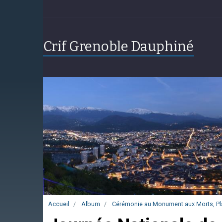
Crif Grenoble Dauphiné
Accueil
Album
Cérémonie au Monument aux Morts, Place