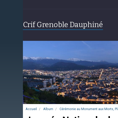
Crif Grenoble Dauphiné
Accueil
Album
Cérémonie au Monument aux Morts, Place