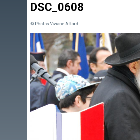
DSC_0608
© Photos Viviane Attard