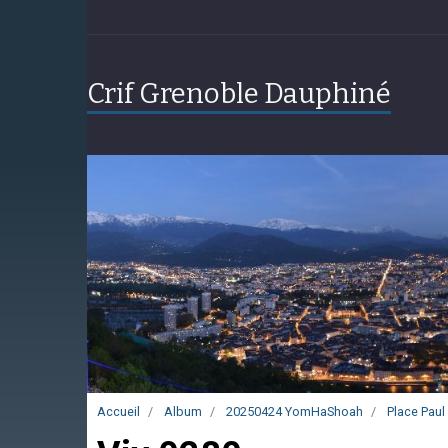
Crif Grenoble Dauphiné
Accueil
Album
20250424 YomHaShoah
Place Paul