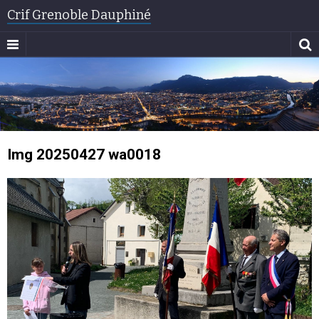
Crif Grenoble Dauphiné
Img 20250427 wa0018