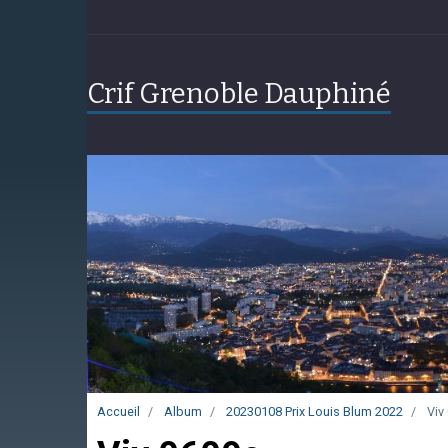
Crif Grenoble Dauphiné
Accueil
Album
20230108 Prix Louis Blum 2022
Viv