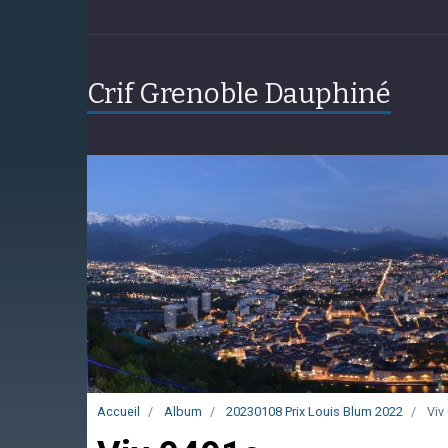
Crif Grenoble Dauphiné
Accueil
Album
20230108 Prix Louis Blum 2022
Viv