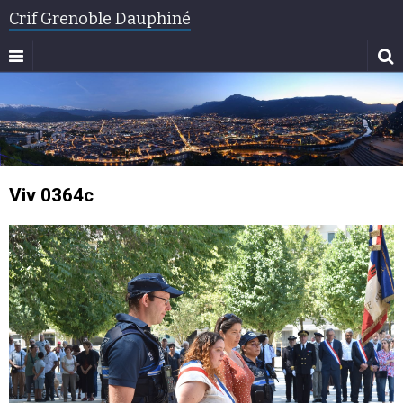
Crif Grenoble Dauphiné
Viv 0364c