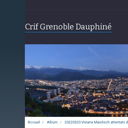
Crif Grenoble Dauphiné
Accueil
Album
20220320 Viviane Maislisch attentats