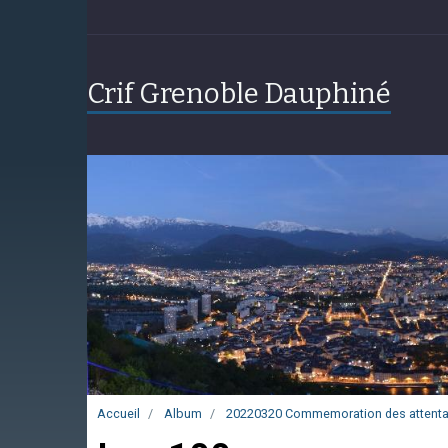
Crif Grenoble Dauphiné
Accueil
Album
20220320 Commemoration des attenta