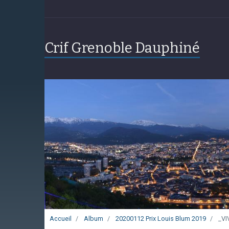
Crif Grenoble Dauphiné
Accueil
Album
20200112 Prix Louis Blum 2019
_VI