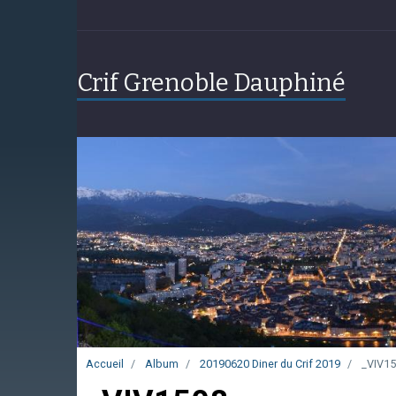
Crif Grenoble Dauphiné
Accueil
Album
20190620 Diner du Crif 2019
_VIV15