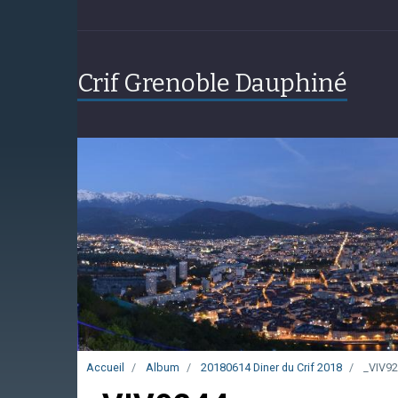
Crif Grenoble Dauphiné
Accueil
Album
20180614 Diner du Crif 2018
_VIV92