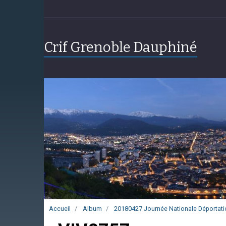
Crif Grenoble Dauphiné
Accueil
Album
20180427 Journée Nationale Déportati