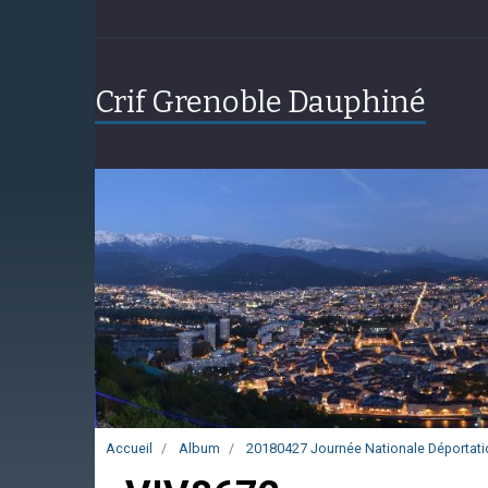
Crif Grenoble Dauphiné
Accueil
Album
20180427 Journée Nationale Déportati