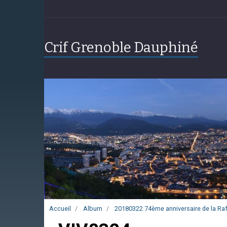
Crif Grenoble Dauphiné
Accueil
Album
20180322 74ème anniversaire de la Rafl