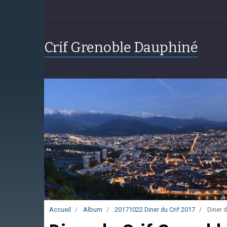
Crif Grenoble Dauphiné
Accueil
Album
20171022 Diner du Crif 2017
Diner d