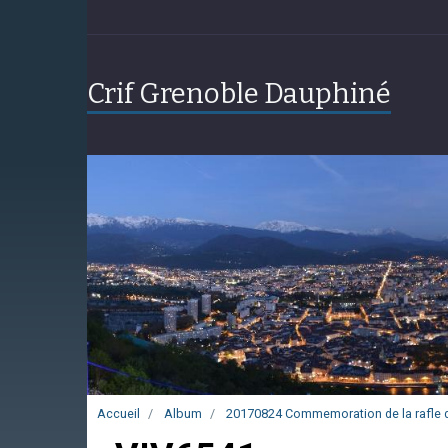
Crif Grenoble Dauphiné
Accueil
Album
20170824 Commemoration de la rafle d