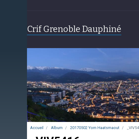
Crif Grenoble Dauphiné
Accueil
Album
20170502 Yom Haatsmaout
_VIV54