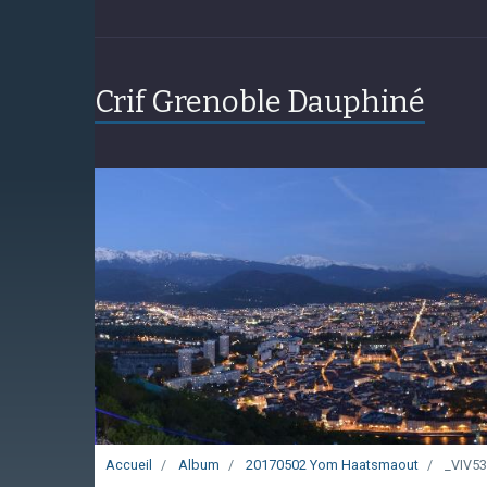
Crif Grenoble Dauphiné
Accueil
Album
20170502 Yom Haatsmaout
_VIV53