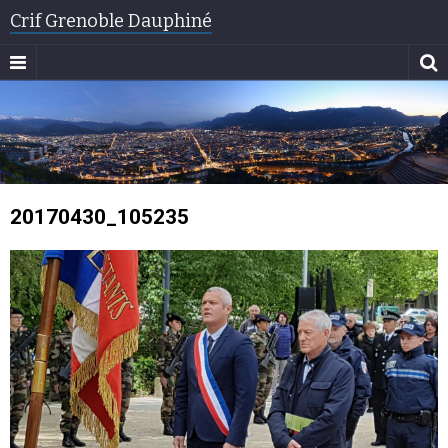
Crif Grenoble Dauphiné
20170430_105235