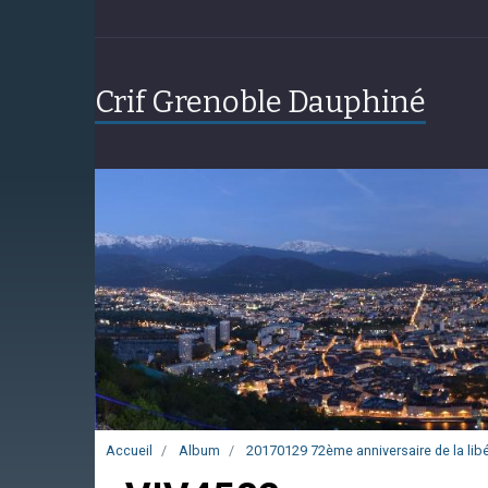
Crif Grenoble Dauphiné
Accueil
Album
20170129 72ème anniversaire de la lib