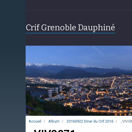
Crif Grenoble Dauphiné
Accueil
Album
20160922 Diner du Crif 2016
_VIV38