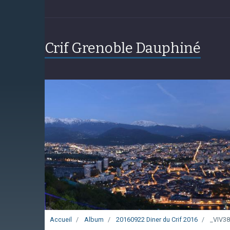
Crif Grenoble Dauphiné
Accueil
Album
20160922 Diner du Crif 2016
_VIV38