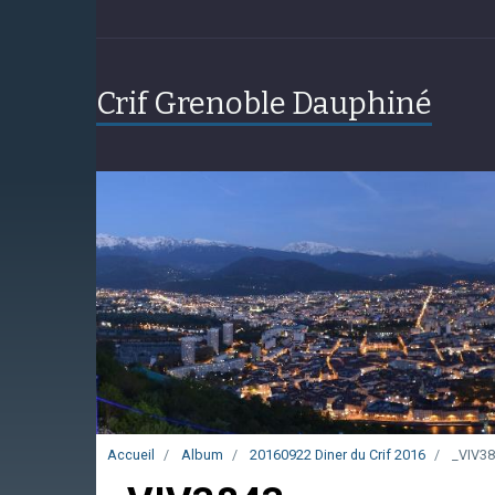
Crif Grenoble Dauphiné
Accueil
Album
20160922 Diner du Crif 2016
_VIV38