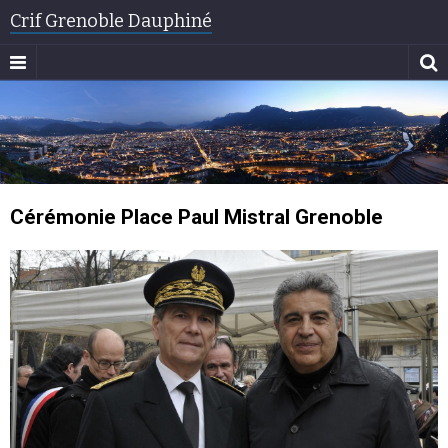
Crif Grenoble Dauphiné
Cérémonie Place Paul Mistral Grenoble