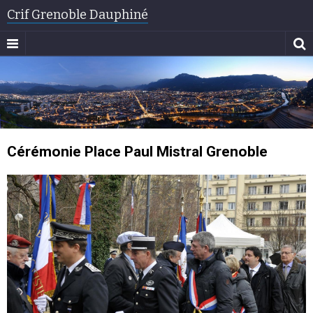
Crif Grenoble Dauphiné
Cérémonie Place Paul Mistral Grenoble