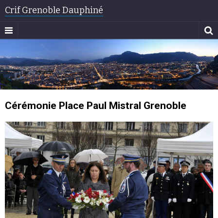
Crif Grenoble Dauphiné
Cérémonie Place Paul Mistral Grenoble